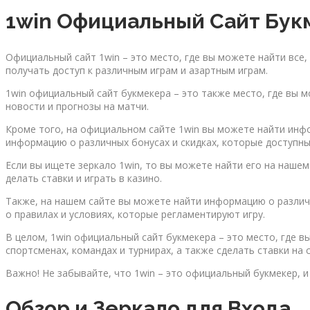
1win Официальный Сайт Бук
Официальный сайт 1win – это место, где вы можете найти все, 
получать доступ к различным играм и азартным играм.
1win официальный сайт букмекера – это также место, где вы 
новости и прогнозы на матчи.
Кроме того, на официальном сайте 1win вы можете найти инфо
информацию о различных бонусах и скидках, которые доступны
Если вы ищете зеркало 1win, то вы можете найти его на нашем
делать ставки и играть в казино.
Также, на нашем сайте вы можете найти информацию о различн
о правилах и условиях, которые регламентируют игру.
В целом, 1win официальный сайт букмекера – это место, где 
спортсменах, командах и турнирах, а также сделать ставки на с
Важно! Не забывайте, что 1win – это официальный букмекер, и
Обзор и Зеркало для Входа