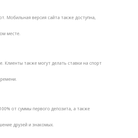
рт. Мобильная версия сайта также доступна,
ом месте.
е. Клиенты также могут делать ставки на спорт
времени.
 100% от суммы первого депозита, а также
шение друзей и знакомых.