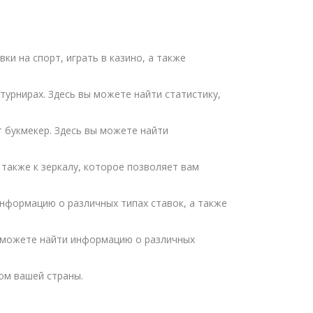
ки на спорт, играть в казино, а также
турнирах. Здесь вы можете найти статистику,
 букмекер. Здесь вы можете найти
 также к зеркалу, которое позволяет вам
информацию о различных типах ставок, а также
вы можете найти информацию о различных
вом вашей страны.