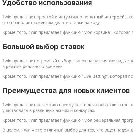
Удобство использования
1win предлагает простой и интуитивно понятный интерфейс, ко
что позволяет клиентам делать ставки на ходу.
Кроме того, 1win предлагает функцию “Моя корзина”, которая 
Большой выбор ставок
1win предлагает огромный выбор ставок на различные виды спо
в режиме реального времени.
Кроме того, 1win предлагает функцию “Live Betting”, которая 
Преимущества для новых клиентов
1win предлагает несколько преимуществ для новых клиентов, 
участвовать в различных акциях и конкурсах.
Кроме того, 1win предлагает функцию “Моя реферальная прогр
В целом, 1win – это отличный выбор для тех, кто ищет надежн