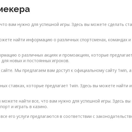
мекера
что вам нужно для успешной игры. Здесь вы можете сделать став
можете найти информацию о различных спортсменах, командах и 
рмацию о различных акциях и промоакциях, которые предлагает
 для новых и постоянных игроков.
 сайте. Мы предлагаем вам доступ к официальному сайту 1win, а
ых ставках, которые предлагает 1win. Здесь вы можете найти 
вы можете найти все, что вам нужно для успешной игры. Здесь 
порт и играть в казино.
 все его услуги предлагаются в соответствии с законодательст