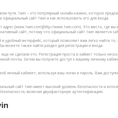
вом пути. 1win – это популярный онлайн-казино, которое предла
и официальный сайт 1win и как использовать его для входа.
т адрес [www.1win.com](http://www.1win.com). Это место, где в
ернативный сайт, потому что официальный сайт 1win является sa
й и удобный интерфейс, который позволяет вам легко найти то,
 Вы можете также найти раздел для регистрации и входа.
ы еще не сделали это. Регистрация проста и займет только неск
нной почты. Затем вы получите доступ к вашему личному кабине
вой личный кабинет, используя ваш логин и пароль. Вам доступн
иальный сайт 1win имеет высокий уровень безопасности и испо
безопасности, включая двухфакторную аутентификацию.
in