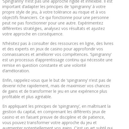
‘Spingranny’ n’est pas une approche rigide et inflexible. Il est
important d’adapter les principes de ‘spingranny’ à votre
propre style de jeu, à votre tolérance au risque et à vos
objectifs financiers. Ce qui fonctionne pour une personne
peut ne pas fonctionner pour une autre. Expérimentez
différentes stratégies, analysez vos résultats et ajustez
votre approche en conséquence.
N’hésitez pas à consulter des ressources en ligne, des livres
et des experts en jeux de casino pour approfondir vos
connaissances et améliorer vos compétences. ‘Spingranny’
est un processus d’apprentissage continu qui nécessite une
remise en question constante et une volonté
d’amélioration.
Enfin, rappelez-vous que le but de ‘spingranny’ n’est pas de
devenir riche rapidement, mais de maximiser vos chances
de gains et de transformer le jeu en une expérience plus
profitable et plus agréable.
En appliquant les principes de ‘spingranny’, en maîtrisant la
gestion du capital, en comprenant les différents jeux de
casino et en faisant preuve de discipline et de patience,
vous pouvez transformer votre approche du jeu et
augmenter potentiellement vos gains. C’est un art subtil qui