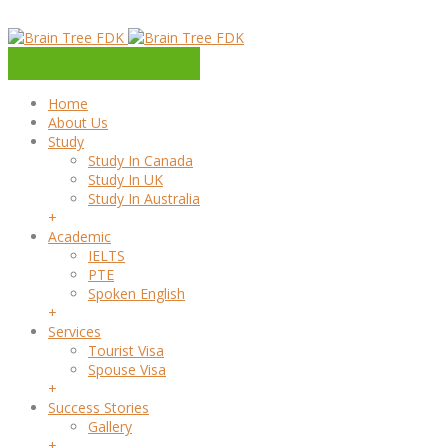
Home
About Us
Study
Study In Canada
Study In UK
Study In Australia
+
Academic
IELTS
PTE
Spoken English
+
Services
Tourist Visa
Spouse Visa
+
Success Stories
Gallery
+