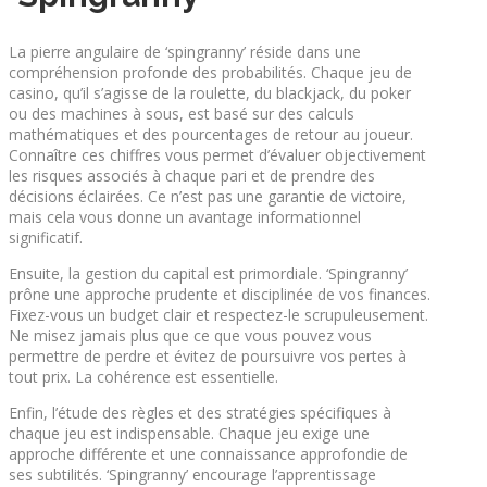
La pierre angulaire de ‘spingranny’ réside dans une
compréhension profonde des probabilités. Chaque jeu de
casino, qu’il s’agisse de la roulette, du blackjack, du poker
ou des machines à sous, est basé sur des calculs
mathématiques et des pourcentages de retour au joueur.
Connaître ces chiffres vous permet d’évaluer objectivement
les risques associés à chaque pari et de prendre des
décisions éclairées. Ce n’est pas une garantie de victoire,
mais cela vous donne un avantage informationnel
significatif.
Ensuite, la gestion du capital est primordiale. ‘Spingranny’
prône une approche prudente et disciplinée de vos finances.
Fixez-vous un budget clair et respectez-le scrupuleusement.
Ne misez jamais plus que ce que vous pouvez vous
permettre de perdre et évitez de poursuivre vos pertes à
tout prix. La cohérence est essentielle.
Enfin, l’étude des règles et des stratégies spécifiques à
chaque jeu est indispensable. Chaque jeu exige une
approche différente et une connaissance approfondie de
ses subtilités. ‘Spingranny’ encourage l’apprentissage