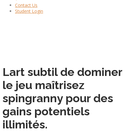
Contact Us
Student Login
Lart subtil de dominer
le jeu maîtrisez
spingranny pour des
gains potentiels
illimités.