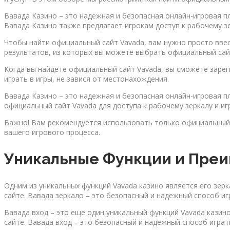
Вавада Казино – это надежная и безопасная онлайн-игровая пл
Вавада Казино также предлагает игрокам доступ к рабочему зе
Чтобы найти официальный сайт Vavada, вам нужно просто ввес
результатов, из которых вы можете выбрать официальный сай
Когда вы найдете официальный сайт Vavada, вы сможете зарег
играть в игры, не завися от местонахождения.
Вавада Казино – это надежная и безопасная онлайн-игровая п
официальный сайт Vavada для доступа к рабочему зеркалу и игр
Важно! Вам рекомендуется использовать только официальный 
вашего игрового процесса.
Уникальные Функции и Преи
Одним из уникальных функций Vavada казино является его зер
сайте. Вавада зеркало – это безопасный и надежный способ игр
Вавада вход – это еще один уникальный функций Vavada казин
сайте. Вавада вход – это безопасный и надежный способ играть