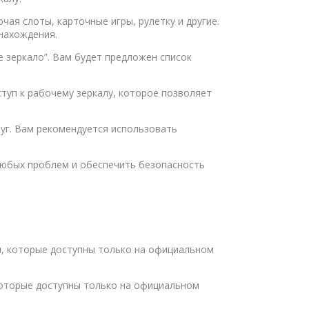
ая слоты, карточные игры, рулетку и другие.
онахождения.
е зеркало”. Вам будет предложен список
ступ к рабочему зеркалу, которое позволяет
луг. Вам рекомендуется использовать
любых проблем и обеспечить безопасность
ям, которые доступны только на официальном
 которые доступны только на официальном