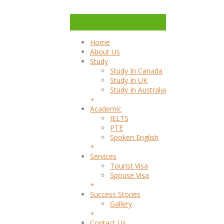
Home
About Us
Study
Study In Canada
Study In UK
Study In Australia
+
Academic
IELTS
PTE
Spoken English
+
Services
Tourist Visa
Spouse Visa
+
Success Stories
Gallery
+
Contact Us