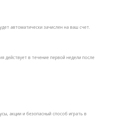
удет автоматически зачислен на ваш счет.
ия действует в течение первой недели после
сы, акции и безопасный способ играть в