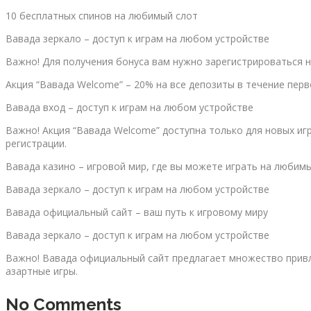
10 бесплатных спинов на любимый слот
Вавада зеркало – доступ к играм на любом устройстве
Важно! Для получения бонуса вам нужно зарегистрироваться н
Акция “Вавада Welcome” – 20% на все депозиты в течение перв
Вавада вход – доступ к играм на любом устройстве
Важно! Акция “Вавада Welcome” доступна только для новых иг
регистрации.
Вавада казино – игровой мир, где вы можете играть на любимы
Вавада зеркало – доступ к играм на любом устройстве
Вавада официальный сайт – ваш путь к игровому миру
Вавада зеркало – доступ к играм на любом устройстве
Важно! Вавада официальный сайт предлагает множество привл
азартные игры.
No Comments