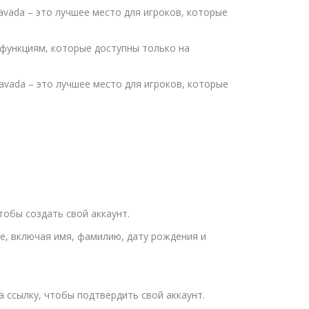
vada – это лучшее место для игроков, которые
 функциям, которые доступны только на
avada – это лучшее место для игроков, которые
тобы создать свой аккаунт.
ые, включая имя, фамилию, дату рождения и
 ссылку, чтобы подтвердить свой аккаунт.