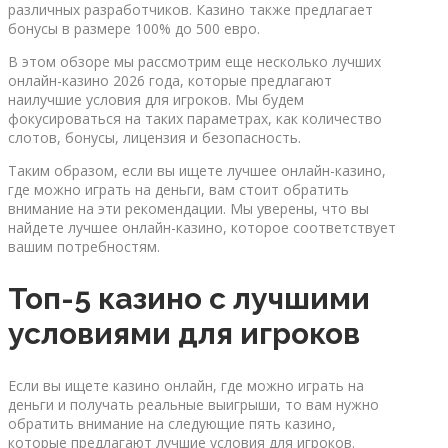
различных разработчиков. Казино также предлагает
бонусы в размере 100% до 500 евро.
В этом обзоре мы рассмотрим еще несколько лучших
онлайн-казино 2026 года, которые предлагают
наилучшие условия для игроков. Мы будем
фокусироваться на таких параметрах, как количество
слотов, бонусы, лицензия и безопасность.
Таким образом, если вы ищете лучшее онлайн-казино,
где можно играть на деньги, вам стоит обратить
внимание на эти рекомендации. Мы уверены, что вы
найдете лучшее онлайн-казино, которое соответствует
вашим потребностям.
Топ-5 казино с лучшими
условиями для игроков
Если вы ищете казино онлайн, где можно играть на
деньги и получать реальные выигрыши, то вам нужно
обратить внимание на следующие пять казино,
которые предлагают лучшие условия для игроков.