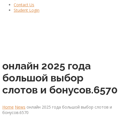
Contact Us
Student Login
онлайн 2025 года
большой выбор
слотов и бонусов.6570
Home
News
онлайн 2025 года большой выбор слотов и
бонусов.6570