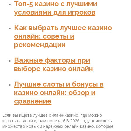
Топ-5 казино с лучшими
условиями для игроков
Как выбрать лучшее казино
онлайн: советы и
рекомендации
Важные факторы при
выборе казино онлайн
Лучшие слоты и бонусы в
казино онлайн: обзор и
сравнение
Если вы ищете лучшее онлайн-казино, где можно
играть на деньги, вам повезло! В 2026 году появилось
множество новых и надежных онлайн-казино, которые