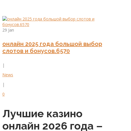
29 Jan
онлайн 2025 года большой выбор
слотов и бонусов.6570
|
News
|
0
Лучшие казино
онлайн 2026 года –