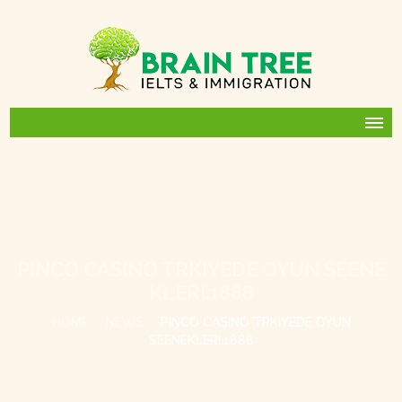
PINCO CASINO TRKIYEDE OYUN SEENE
KLERI.1888
HOME
NEWS
PINCO CASINO TRKIYEDE OYUN
SEENEKLERI.1888