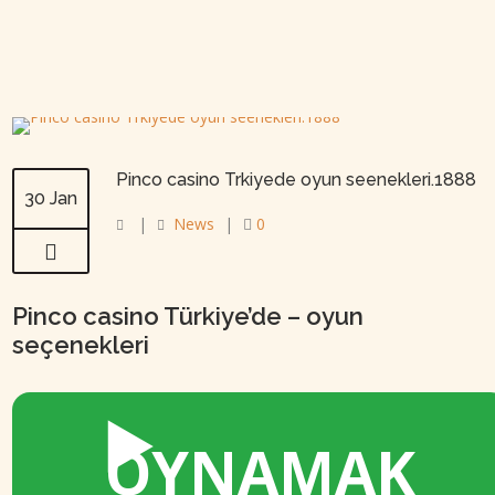
Pinco casino Trkiyede oyun seenekleri.1888
30 Jan
|
News
|
0
Pinco casino Türkiye’de – oyun
seçenekleri
▶️
OYNAMAK