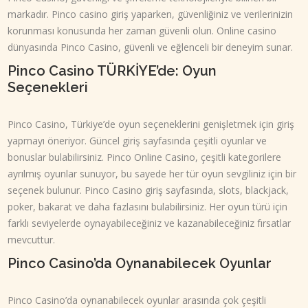
markadır. Pinco casino giriş yaparken, güvenliğiniz ve verilerinizin
korunması konusunda her zaman güvenli olun. Online casino
dünyasında Pinco Casino, güvenli ve eğlenceli bir deneyim sunar.
Pinco Casino TÜRKİYE’de: Oyun
Seçenekleri
Pinco Casino, Türkiye’de oyun seçeneklerini genişletmek için giriş
yapmayı öneriyor. Güncel giriş sayfasında çeşitli oyunlar ve
bonuslar bulabilirsiniz. Pinco Online Casino, çeşitli kategorilere
ayrılmış oyunlar sunuyor, bu sayede her tür oyun sevgiliniz için bir
seçenek bulunur. Pinco Casino giriş sayfasında, slots, blackjack,
poker, bakarat ve daha fazlasını bulabilirsiniz. Her oyun türü için
farklı seviyelerde oynayabileceğiniz ve kazanabileceğiniz fırsatlar
mevcuttur.
Pinco Casino’da Oynanabilecek Oyunlar
Pinco Casino’da oynanabilecek oyunlar arasında çok çeşitli