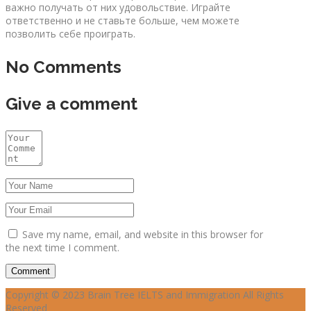
важно получать от них удовольствие. Играйте
ответственно и не ставьте больше, чем можете
позволить себе проиграть.
No Comments
Give a comment
Save my name, email, and website in this browser for
the next time I comment.
Copyright © 2023 Brain Tree IELTS and Immigration All Rights
Reserved