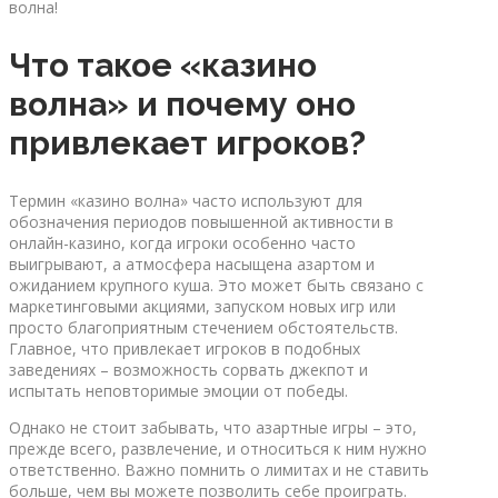
волна!
Что такое «казино
волна» и почему оно
привлекает игроков?
Термин «казино волна» часто используют для
обозначения периодов повышенной активности в
онлайн-казино, когда игроки особенно часто
выигрывают, а атмосфера насыщена азартом и
ожиданием крупного куша. Это может быть связано с
маркетинговыми акциями, запуском новых игр или
просто благоприятным стечением обстоятельств.
Главное, что привлекает игроков в подобных
заведениях – возможность сорвать джекпот и
испытать неповторимые эмоции от победы.
Однако не стоит забывать, что азартные игры – это,
прежде всего, развлечение, и относиться к ним нужно
ответственно. Важно помнить о лимитах и не ставить
больше, чем вы можете позволить себе проиграть.