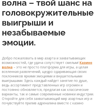
волна – твой шанс на
головокружительные
выигрыши и
незабываемые
эмоции.
Добро пожаловать в мир азарта и захватывающих
возможностей, где удача сопутствует смелым!
Казино
волна
– это не просто платформа для игры, а целая
вселенная развлечений, щедро одаривающая своих
поклонников яркими эмоциями и внушительными
выигрышами. Здесь каждый найдет занятие по душе,
ведь ассортимент представленных игр огромен и
постоянно обновляется, предлагая как классические
варианты, так и самые современные новинки индустрии.
Откройте для себя захватывающий мир азартных игр и
почувствуйте прилив адреналина вместе с казино