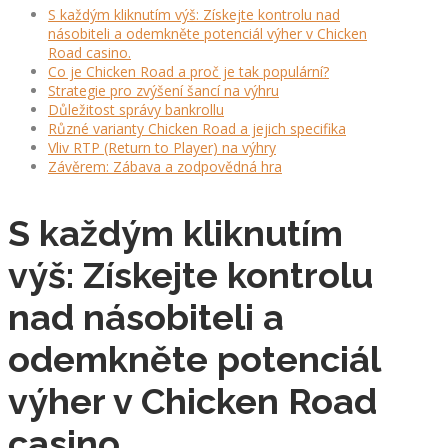
S každým kliknutím výš: Získejte kontrolu nad
násobiteli a odemkněte potenciál výher v Chicken
Road casino.
Co je Chicken Road a proč je tak populární?
Strategie pro zvýšení šancí na výhru
Důležitost správy bankrollu
Různé varianty Chicken Road a jejich specifika
Vliv RTP (Return to Player) na výhry
Závěrem: Zábava a zodpovědná hra
S každým kliknutím
výš: Získejte kontrolu
nad násobiteli a
odemkněte potenciál
výher v Chicken Road
casino.