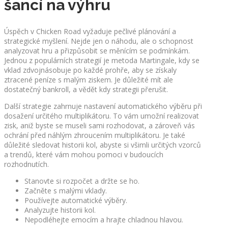
šancí na výhru
Úspěch v Chicken Road vyžaduje pečlivé plánování a
strategické myšlení. Nejde jen o náhodu, ale o schopnost
analyzovat hru a přizpůsobit se měnícím se podmínkám.
Jednou z populárních strategií je metoda Martingale, kdy se
vklad zdvojnásobuje po každé prohře, aby se získaly
ztracené peníze s malým ziskem. Je důležité mít ale
dostatečný bankroll, a vědět kdy strategii přerušit.
Další strategie zahrnuje nastavení automatického výběru při
dosažení určitého multiplikátoru. To vám umožní realizovat
zisk, aniž byste se museli sami rozhodovat, a zároveň vás
ochrání před náhlým zhroucením multiplikátoru. Je také
důležité sledovat historii kol, abyste si všimli určitých vzorců
a trendů, které vám mohou pomoci v budoucích
rozhodnutích.
Stanovte si rozpočet a držte se ho.
Začněte s malými vklady.
Používejte automatické výběry.
Analyzujte historii kol.
Nepodléhejte emocím a hrajte chladnou hlavou.