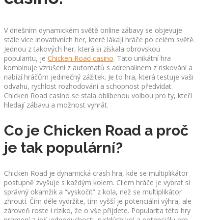
V dnešním dynamickém světě online zábavy se objevuje
stále více inovativních her, které lákají hráče po celém světě.
Jednou z takových her, která si získala obrovskou
popularitu, je
Chicken Road casino
. Tato unikátní hra
kombinuje vzrušení z automatů s adrenalinem z riskování a
nabízí hráčům jedinečný zážitek. Je to hra, která testuje vaši
odvahu, rychlost rozhodování a schopnost předvídat.
Chicken Road casino se stala oblíbenou volbou pro ty, kteří
hledají zábavu a možnost vyhrát.
Co je Chicken Road a proč
je tak populární?
Chicken Road je dynamická crash hra, kde se multiplikátor
postupně zvyšuje s každým kolem. Cílem hráče je vybrat si
správný okamžik a “vyskočit” z kola, než se multiplikátor
zhroutí. Čím déle vydržíte, tím vyšší je potenciální výhra, ale
zároveň roste i riziko, že o vše přijdete. Popularita této hry
pramení z její jednoduchosti, rychlých kol a potenciálu pro