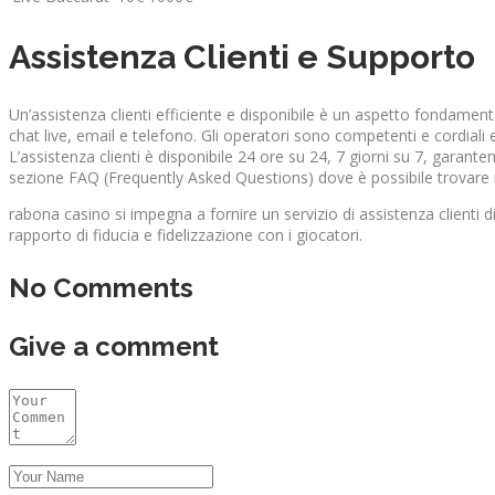
Assistenza Clienti e Supporto
Un’assistenza clienti efficiente e disponibile è un aspetto fondament
chat live, email e telefono. Gli operatori sono competenti e cordiali
L’assistenza clienti è disponibile 24 ore su 24, 7 giorni su 7, gar
sezione FAQ (Frequently Asked Questions) dove è possibile trovare
rabona casino si impegna a fornire un servizio di assistenza clienti di
rapporto di fiducia e fidelizzazione con i giocatori.
No Comments
Give a comment