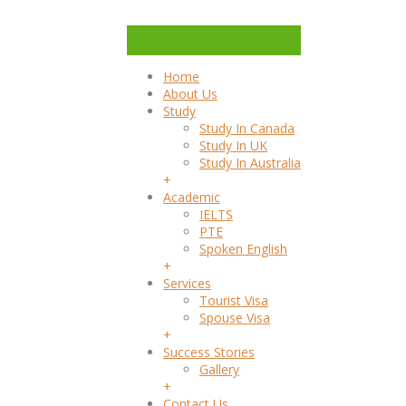
Home
About Us
Study
Study In Canada
Study In UK
Study In Australia
+
Academic
IELTS
PTE
Spoken English
+
Services
Tourist Visa
Spouse Visa
+
Success Stories
Gallery
+
Contact Us