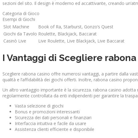
sezioni del sito. Il design è moderno ed accattivante, creando un’atm
Categoria di Gioco
Esempi di Giochi
Slot Machine
Book of Ra, Starburst, Gonzo’s Quest
Giochi da Tavolo
Roulette, Blackjack, Baccarat
Casinò Live
Live Roulette, Live Blackjack, Live Baccarat
I Vantaggi di Scegliere rabona
Scegliere rabona casino offre numerosi vantaggi, a partire dalla vasta
qualità e l’affidabilità dei giochi offerti. Inoltre, rabona casino prop
Un altro vantaggio importante è la sicurezza. rabona casino adotta mi
regolarmente controllata da enti indipendenti per garantire la traspar
Vasta selezione di giochi
Bonus e promozioni interessanti
Sicurezza dei dati personali e finanziari
Interfaccia intuitiva e facile da usare
Assistenza clienti efficiente e disponibile