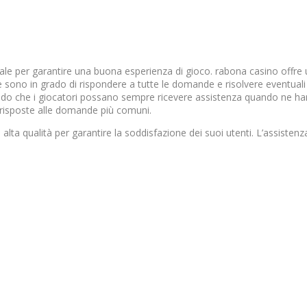
ale per garantire una buona esperienza di gioco. rabona casino offre un
 e sono in grado di rispondere a tutte le domande e risolvere eventuali
antendo che i giocatori possano sempre ricevere assistenza quando ne 
 risposte alle domande più comuni.
 alta qualità per garantire la soddisfazione dei suoi utenti. L’assisten