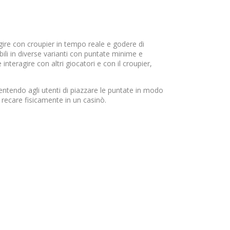
ragire con croupier in tempo reale e godere di
bili in diverse varianti con puntate minime e
interagire con altri giocatori e con il croupier,
nsentendo agli utenti di piazzare le puntate in modo
 recare fisicamente in un casinò.