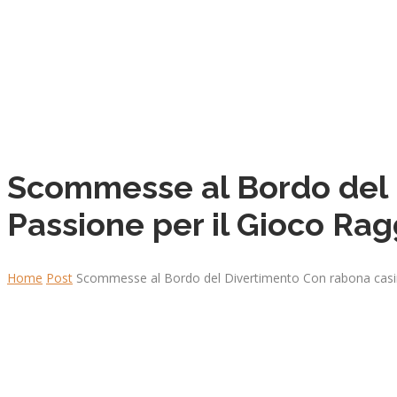
Scommesse al Bordo del D
Passione per il Gioco Ra
Home
Post
Scommesse al Bordo del Divertimento Con rabona casin