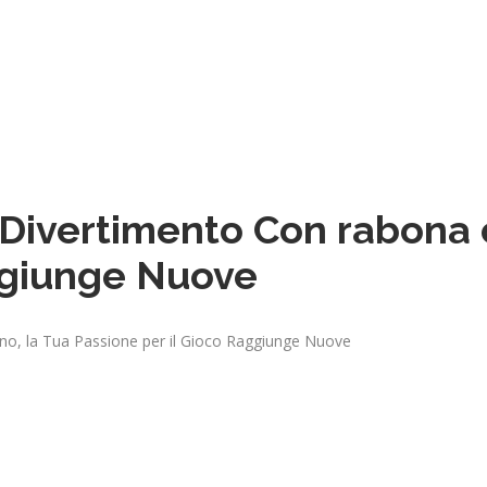
ivertimento Con rabona c
ggiunge Nuove
o, la Tua Passione per il Gioco Raggiunge Nuove