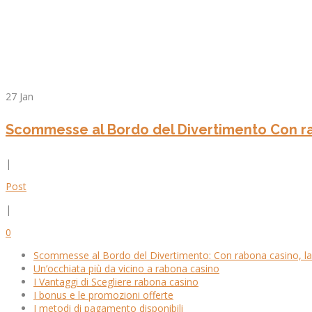
27 Jan
Scommesse al Bordo del Divertimento Con ra
|
Post
|
0
Scommesse al Bordo del Divertimento: Con rabona casino, la
Un’occhiata più da vicino a rabona casino
I Vantaggi di Scegliere rabona casino
I bonus e le promozioni offerte
I metodi di pagamento disponibili