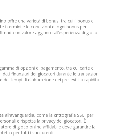
o offre una varietà di bonus, tra cui il bonus di
 i termini e le condizioni di ogni bonus per
offrendo un valore aggiunto all’esperienza di gioco
gamma di opzioni di pagamento, tra cui carte di
 dati finanziari dei giocatori durante le transazioni.
dei tempi di elaborazione dei prelievi. La rapidità
za all’avanguardia, come la crittografia SSL, per
sonali e rispetta la privacy dei giocatori. È
atore di gioco online affidabile deve garantire la
etto per tutti i suoi utenti.