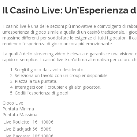
Il Casinò Live: Un’Esperienza 
Il casinò live è una delle sezioni più innovative e coinvolgenti di ra
un’esperienza di gioco simile a quella di un casinò tradizionale. I gi
massime differenti per soddisfare le esigenze di tutti i giocatori. Il c
rendendo l’esperienza di gioco ancora più emozionante.
La qualità dello streaming video è elevata e garantisce una visione ch
rapido e semplice. Il casinò live è un’ottima alternativa per coloro
Scegli il gioco da tavolo desiderato.
Seleziona un tavolo con un croupier disponibile.
Piazza la tua puntata.
Interagisci con il croupier e gli altri giocatori.
Goditi l’esperienza di gioco!
Gioco Live
Puntata Minima
Puntata Massima
Live Roulette
1€
1000€
Live Blackjack
5€
500€
Live Baccarat
10€
1000€