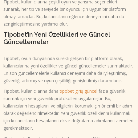
Tipobet, kullanıcılarına çeşitli oyun ve yarışma seçenekleri
sunarak, her tip ve seviyede bir oyuncu için uygun bir platform
olmayı amaçlar. Bu, kullanıcıların eğlence deneyimini daha da
zenginleştirmesine yardımcı olur.
Tipobet’in Yeni Özellikleri ve Güncel
Güncellemeler
Tipobet, oyun dünyasında sürekli gelişen bir platform olarak,
kullanıcılarına yeni özellikler ve güncel güncellemeler sunmaktadır.
En son güncellemelerle kullanıcı deneyimi daha da iyileştirilmiş,
güvenliği artırmış ve oyun çeşitliliği genişletilmiş durumdadır.
Tipobet, kullanıcılarına daha
tipobet giriş güncel
fazla güvenlik
sunmak için yeni güvenlik protokolleri uygulamıştır. Bu,
kullanıcıların hesaplarını ve bilgilerini korumak için önemli bir adım
olarak değerlendirilmektedir. Yeni güvenlik özelliklerini kullanmak
için kullanıcıların hesaplarını tekrar doğrulama adımlarını izlemeleri
gerekmektedir.