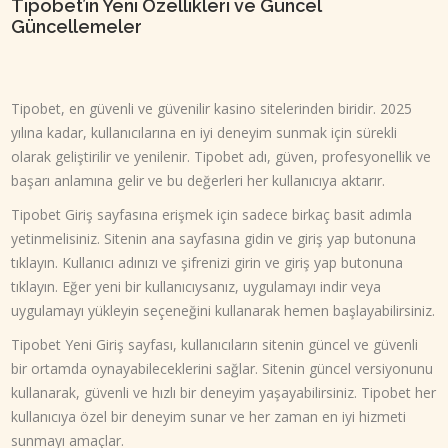
Tipobet’in Yeni Özellikleri ve Güncel
Güncellemeler
Tipobet, en güvenli ve güvenilir kasino sitelerinden biridir. 2025
yılına kadar, kullanıcılarına en iyi deneyim sunmak için sürekli
olarak geliştirilir ve yenilenir. Tipobet adı, güven, profesyonellik ve
başarı anlamına gelir ve bu değerleri her kullanıcıya aktarır.
Tipobet Giriş sayfasına erişmek için sadece birkaç basit adımla
yetinmelisiniz. Sitenin ana sayfasına gidin ve giriş yap butonuna
tıklayın. Kullanıcı adınızı ve şifrenizi girin ve giriş yap butonuna
tıklayın. Eğer yeni bir kullanıcıysanız, uygulamayı indir veya
uygulamayı yükleyin seçeneğini kullanarak hemen başlayabilirsiniz.
Tipobet Yeni Giriş sayfası, kullanıcıların sitenin güncel ve güvenli
bir ortamda oynayabileceklerini sağlar. Sitenin güncel versiyonunu
kullanarak, güvenli ve hızlı bir deneyim yaşayabilirsiniz. Tipobet her
kullanıcıya özel bir deneyim sunar ve her zaman en iyi hizmeti
sunmayı amaçlar.