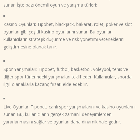
sunar. İşte bazı önemli oyun ve yarışma türleri:
Kasino Oyunları: Tipobet, blackjack, bakarat, rolet, poker ve slot
oyunları gibi çeşitli kasino oyunlarını sunar. Bu oyunlar,
kullanıcıların stratejik düşünme ve risk yönetimi yeteneklerini
geliştirmesine olanak tanır.
Spor Yarışmaları: Tipobet, futbol, basketbol, voleybol, tenis ve
diğer spor türlerindeki yarışmaları teklif eder. Kullanıcılar, sporda
ilgili olanaklarla kazanç fırsatı elde edebilir.
Live Oyunlar: Tipobet, canlı spor yarışmalarını ve kasino oyunlarını
sunar. Bu, kullanıcıların gerçek zamanlı deneyimlerden
yararlanmasını sağlar ve oyunları daha dinamik hale getirir.