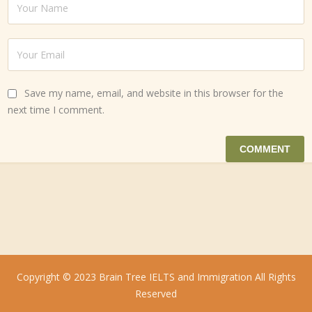
Save my name, email, and website in this browser for the
next time I comment.
Copyright © 2023 Brain Tree IELTS and Immigration All Rights
Reserved