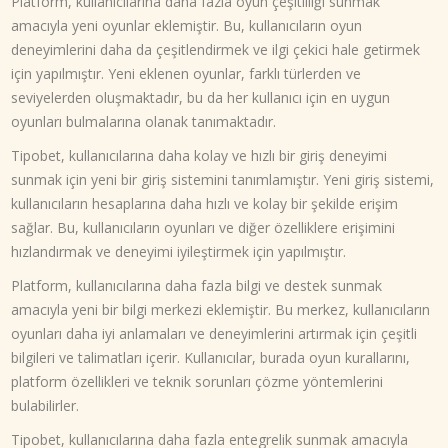
Platform, kullanıcılarına daha fazla oyun çeşitliliği sunmak
amacıyla yeni oyunlar eklemiştir. Bu, kullanıcıların oyun
deneyimlerini daha da çeşitlendirmek ve ilgi çekici hale getirmek
için yapılmıştır. Yeni eklenen oyunlar, farklı türlerden ve
seviyelerden oluşmaktadır, bu da her kullanıcı için en uygun
oyunları bulmalarına olanak tanımaktadır.
Tipobet, kullanıcılarına daha kolay ve hızlı bir giriş deneyimi
sunmak için yeni bir giriş sistemini tanımlamıştır. Yeni giriş sistemi,
kullanıcıların hesaplarına daha hızlı ve kolay bir şekilde erişim
sağlar. Bu, kullanıcıların oyunları ve diğer özelliklere erişimini
hızlandırmak ve deneyimi iyileştirmek için yapılmıştır.
Platform, kullanıcılarına daha fazla bilgi ve destek sunmak
amacıyla yeni bir bilgi merkezi eklemiştir. Bu merkez, kullanıcıların
oyunları daha iyi anlamaları ve deneyimlerini artırmak için çeşitli
bilgileri ve talimatları içerir. Kullanıcılar, burada oyun kurallarını,
platform özellikleri ve teknik sorunları çözme yöntemlerini
bulabilirler.
Tipobet, kullanıcılarına daha fazla entegrelik sunmak amacıyla