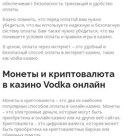
обеспечивают безопасность транзакций и удобство
оплаты.
Важно помнить, что перед оплатой вам нужно
убедиться, что вы используете надежную и безопасную
систему оплаты. Вам также нужно убедиться, что вы
понимаете условия оплаты и правила игры в казино.
В целом, оплата через интернет – это удобный и
безопасный способ оплаты в интернет-казино, таких
как vodka казино.
Монеты и криптовалюта
в казино Vodka онлайн
Монеты и криптовалюта – это два из наиболее
популярных способов оплаты в онлайн-казино. Монеты
– это электронные деньги, которые могут быть
приобретены в онлайн-казино или на других веб-сайтах.
Криптовалюта – это цифровая валюта, которая может
быть приобретена на криптовалютных биржах или
обменных пунктах.